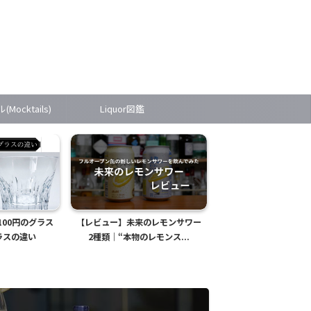
Mocktails)
Liquor図鑑
00円のグラス
【レビュー】未来のレモンサワー
【レシピ】バラライカ
ラスの違い
2種類｜“本物のレモンス...
味がほどよいウォッカ