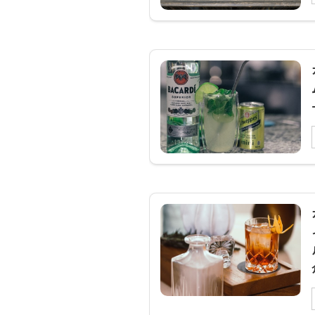
stream)
「Tender」のバーテン
湾流」という意
ダー上田和男という方
が、著名人にオリジナ
...