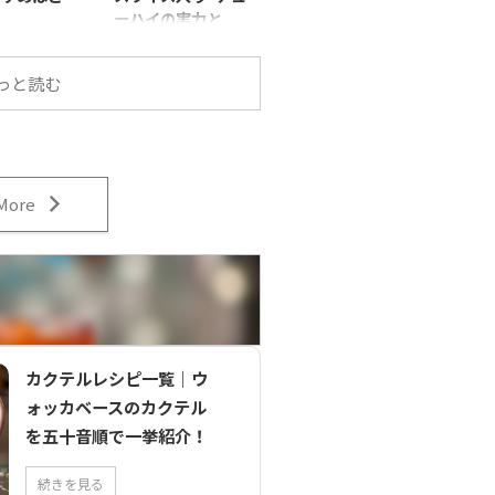
ーハイの実力と
は？
やスーパーに
並ぶ「レモン
2025年6月24日、一部
っと読む
。どれも似て
地域で先行発売された
ど、味・香
アサヒの新商品「未来
・苦味・お酒
のレモンサワー」。
に違って、ど
“世界初、缶の中に本
ばいいか迷っ
物のレモンスライスが
ますよね。
More
入ったチューハイ”と
話題の市販レ
して話題を集めていま
ー5種類を実
す。 今回はこの「未来
し、味の違い
のレモンサワー」シリ
ビュー＆比較
ーズ2種類、オリジナ
した！それぞ
ルとプレーンを実際に
や「どんな人
飲み比べ、その魅力や
めか」まで解
気になるポイントを詳
カクテルレシピ一覧｜ウ
。 比較した市
しくレビューしていき
ワー5本 飲
ます。 未来のレモンサ
ォッカベースのカクテル
のはこちらの
ワーのラインナップと
を五十音順で一挙紹介！
 商品名甘さ
製品概要 ※全国発売
香りレモン感
は2025年9月予定。 種
続きを見る
ルコール度数
類アルコール度数容量