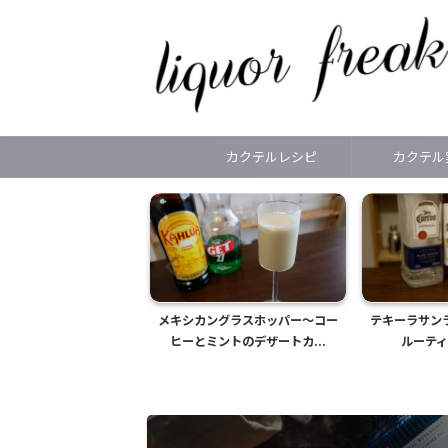
カクテルレシピ
カクテル
テルをかっこよくつく
メキシカングラスホッパー～コー
テキーラサン
すめのメジャーカッ...
ヒーとミントのデザートカ...
ルーテ