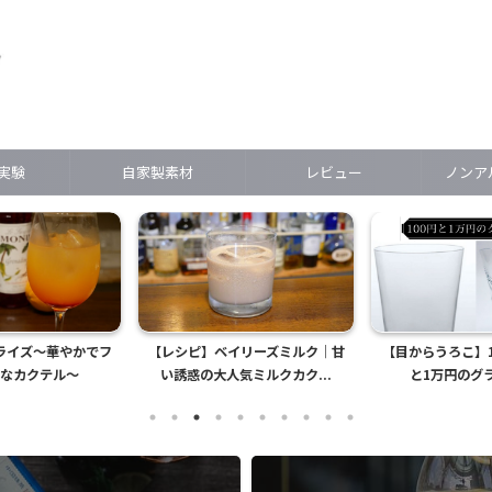
実験
自家製素材
レビュー
ノンアル(
ライズ～華やかでフ
【レシピ】ベイリーズミルク｜甘
【目からうろこ】1
ィなカクテル～
い誘惑の大人気ミルクカク...
と1万円のグ