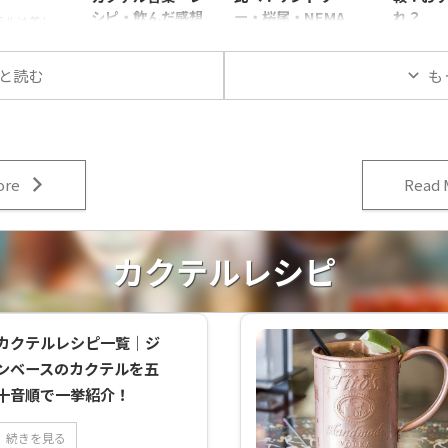
シピ・飲んだ感想
ー・桜尾・NEMA
れ？
テルは美し
を紹介
の違いは？
 今回
コンビニ
美しい色合
ずらりと
今回は、ブルーハワイ
近年、急速に広がりを
と読む
も
クテルを、
サワー」
というカクテルを紹介
見せているノンアルコ
スごとに紹
見えるけ
します。 どんなカクテ
ール市場。 その中で
青いカクテ
り・甘さ
ルなのか、由来やカク
も特に注目を集めてい
ベース ガ
感が微妙
テルレシピ、飲んだ感
るのが、ジンの香りや
ム カク
れを選べ
想などを詳しく解説し
味わいを再現したノン
フストリー
てしまい
ore
Read 
ます。 ブルーハワイと
アルコールジンです。
タイプロン
今回は、
は ブルーハワイの画
今回は3種類のノンア
技法シェイ
モンサワ
像 カクテル名ブルー
ルコールジントニック
中甘口色エ
際に購入
ハワイカクテルタイプ
を実際に飲み比べ、そ
カクテルレシピ
ルーアルコ
を実飲レ
ロングカクテル技法シ
の味や香り、満足度を
5度材料ウ
してみま
ェイクテイスト甘口色
レビューします。 今回
lピーチリ
れの特徴
青色アルコール度数約
比較する3種類 商品名
mlブルー
におすす
12.5度材料ホワイトラ
甘さ酸味苦味香りジン
カクテルレシピ一覧｜ジ
0mlグレ
説します
ム:30mlブルーキュラ
トニック感原材料メー
ツジュー
販レモンサ
ソー:15mlパイナップ
カー発売時期購入リン
ンベースのカクテルを五
イナップル
み比べた
ルジュース:30mlレモ
クのんある気分ジント
十音順で一挙紹介！
mlカクテ
5本です。
ンジュース:15mlカク
ニック炭酸、酸味料、
ート気分
酸味苦味
テル言葉連想 由来
香料、甘味料（アセス
続きを見る
ム(Gulf
原材料ア
1957年にハワイで考案
ルファムＫ、スクラロ