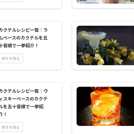
＝「メキシコ
メーカー
されたカクテルです。
ース）サントリー2023
 ...
リンクザ
ハワイにあるヒルト
年3月22日全国発売桜
（THE P
ン・ハワイアン・ヴィ
尾ノンアルコールジン
カ（国内
レッジのタパ・バーの
トニック糖類（果糖
ンス ...
「 ...
（国内製造）、砂糖、
カクテルレシピ一覧｜ラ
...
ムベースのカクテルを五
十音順で一挙紹介！
続きを見る
カクテルレシピ一覧｜ウ
ィスキーベースのカクテ
ルを五十音順で一挙紹
介！
続きを見る