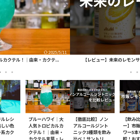
2025/5/11
ワー5本を徹底比較！お...
カクテル！｜由来・カクテ...
【レビュー】未来のレモンサワ
スカイダイビング｜青い大空
テルレシ
ブルーハワイ｜大
【徹底比較】ノン
【飲み
美しい色
人気トロピカルカ
アルコールジント
ー】市
ー系カク
クテル！｜由来・
ニック3種類を飲み
ワー5本
カクテル言葉・レ
比べ！サントリ
較！お