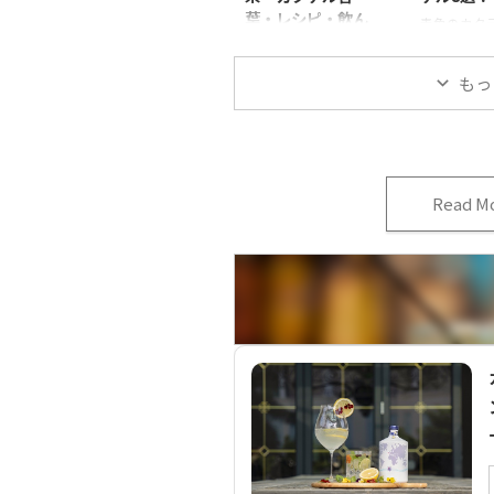
葉・レシピ・飲ん
青色のカク
だ感想を紹介
いですよね。
は、そんな
今回は、M-30レインと
もっ
いの青系カ
いうカクテルを紹介し
材料のベー
ます。 どんなカクテル
介します。 
なのか、由来やカクテ
ル｜ウォッカ
ルレシピ、飲んだ感想
ルフストリー
などを詳しく解説しま
テル名ガル
Read M
す。 M-30レインとは
ムカクテル
M-30レインの画像 カ
グカクテル
クテル名M-30レインカ
クテイスト
クテルタイプショート
メラルドブ
カクテル技法シェイク
ール度数約1
テイスト辛口色水色ア
ォッカ:30m
ルコール度数約30度材
キュール:20
料ウォッカ:40mlパン
キュラソー:1
ペルムーゼ:10mlライ
ープフルー
ムジュース:10mlブル
ス:50mlパ
ーキュラソー:1/2tsp出
ジュース:10
典元：カクテルテクニ
ル言葉リゾ
ック 著:上田和男 由来
ガルフストリー
銀座の有名なバー