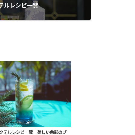
テルレシピ一覧
クテルレシピ一覧｜美しい色彩のブ
【徹底比較】ノンアルコール