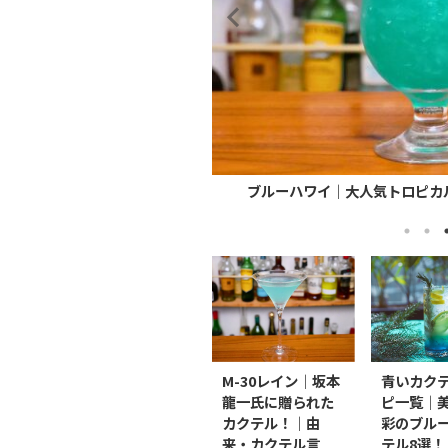
2025/5/11
ク3種類を飲み比べ...
のブルー系カクテル8...
【飲み比べレビュー】市販レモンサ
ブルーハワイ｜大人気トロピカル
M-30レイン｜坂本
青いカク
龍一氏に贈られた
ピ一覧｜
カクテル！｜由
彩のブル
来・カクテル言
テル8選！