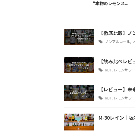
を徹底比較！お...
｜“本物のレモンス...
【徹底比較】ノ
ノンアルコール
,
【飲み比べレビ
RDT
,
レモンサワ
【レビュー】未
RDT
,
レモンサワ
M-30レイン