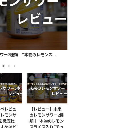
2025/5/11
ー2種類｜“本物のレモンス...
のようなカクテル！｜由来・カ...
青の洞窟｜リモンチェッ
ジョニーウォーカー ブラ
比べレビュ
【レビュー】未来
販レモンサ
のレモンサワー2種
を徹底比
類｜“本物のレモン
すすめはど
スライス入り”チュ