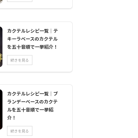
発売時期購入
価格(税込)特徴オリジ
・ピール
ナル5%345ml298円甘
EEL）ウオツ
みのある仕上がりプレ
製造）、レモ
ーン5%345ml298 ...
カクテルレシピ一覧｜テ
キーラベースのカクテル
を五十音順で一挙紹介！
続きを見る
カクテルレシピ一覧｜ブ
ランデーベースのカクテ
ルを五十音順で一挙紹
介！
続きを見る