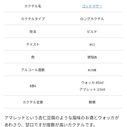
カクテル名
ゴッドマザー
カクテルタイプ
ロングカクテル
技法
ビルド
テイスト
甘口
色
琥珀
色
アルコール度数
約35度
ウォッカ:45ml
材料
アマレット
:15ml
カクテル言葉
無償
アマレットという杏仁豆腐のような風味のお酒とウォッカが
あわさり、甘口ですが度数が高いカクテルです。