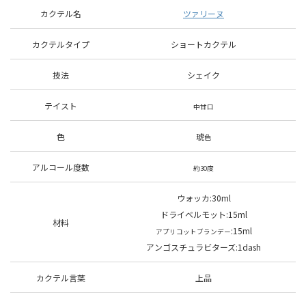
カクテル名
ツァリーヌ
カクテルタイプ
ショートカクテル
技法
シェイク
テイスト
中甘口
色
琥
色
アルコール度数
約30度
ウォッカ:30ml
ドライベルモット
:15ml
材料
:15ml
アプリコットブランデー
アンゴスチュラビターズ:1dash
カクテル言葉
上品