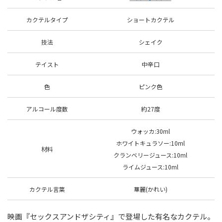
カクテルタイプ
ショートカクテル
技法
シェイク
テイスト
中
辛口
色
ピンク色
アルコール度数
約27度
ウォッカ:30ml
ホワイトキュラソー:10ml
材料
クランベリージュース
:
1
0
m
l
ライム
ジュース:10ml
カクテル言葉
華麗(かれい)
映画『セックスアンドザシティ』で登場した有名なカクテル。