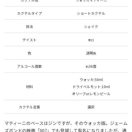
カクテルタイプ
ショートカクテル
技法
シェイク
テイスト
辛口
色
透明
色
アルコール度数
36度
約
ウォッカ:50ml
材料
ドライベルモット:10ml
オリーブorレモンピール
カクテル言葉
選択
マティーニのベースはジンですが、そのウォッカ版。ジェーム
ズボンドの映画「007」でも登場して有名になりましたが、通