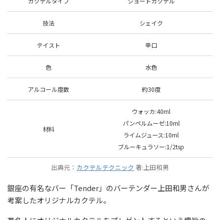
カクテルタイプ
ショートカクテル
技法
シェイク
テイスト
辛口
色
水色
アルコール度数
約30度
ウォッカ:40ml
パンペルムーゼ:10ml
材料
ライムジュース:10ml
ブルーキュラソー:1/2tsp
出典元：
カクテルテクニック
著:上田和男
銀座の有名なバー「Tender」のバーテンダー上田和男さんが
考案したオリジナルカクテル。