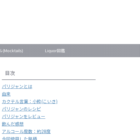
Mocktails)
Liquor図鑑
目次
パリジャンとは
由来
カクテル言葉：小粋(こいき)
パリジャンのレシピ
パリジャンをレビュー
飲んだ感想
アルコール度数：約28度
今回使用した銘柄