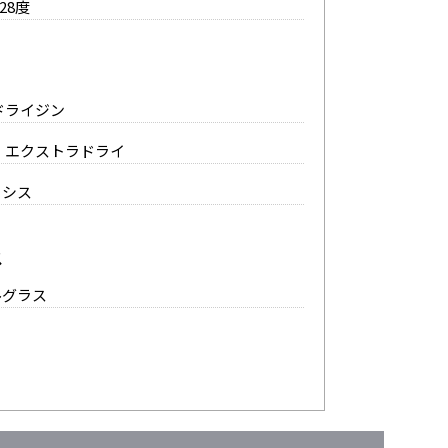
28度
ドライジン
ト エクストラドライ
カシス
ス
ルグラス