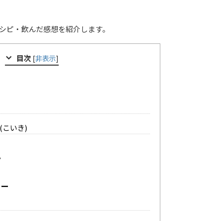
シピ・飲んだ感想を紹介します。
目次
[
非表示
]
(こいき)
ピ
ュー