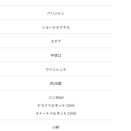
パリジャン
ショートカクテル
ステア
中甘口
ワインレッド
約28度
ジン30ml
ドライベルモット:15ml
:
スイートベルモット
15ml
小粋