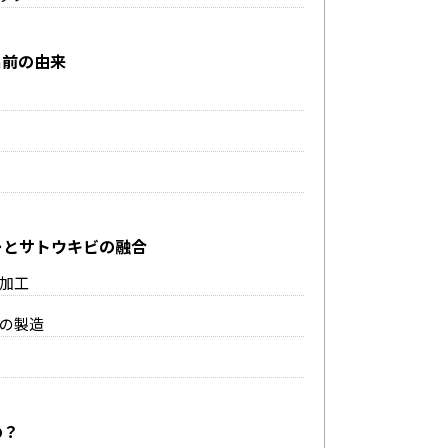
名前の由来
ーとサトウキビの融合
加工
の製造
め？