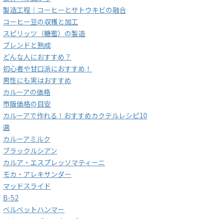
製造工程｜コーヒーとサトウキビの融合
コーヒー豆の収穫と加工
スピリッツ（糖蜜）の製造
ブレンドと熟成
どんな人におすすめ？
初心者や甘口派におすすめ！
男性にも実はおすすめ
カルーアの価格
市販価格の目安
カルーアで作れる！おすすめカクテルレシピ10
選
カルーアミルク
ブラックルシアン
カルア・エスプレッソマティーニ
モカ・アレキサンダー
マッドスライド
B-52
ベルベットハンマー