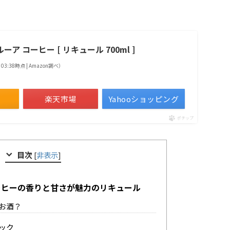
ア コーヒー [ リキュール 700ml ]
9 03:38時点 | Amazon調べ）
楽天市場
Yahooショッピング
ポチップ
目次
[
非表示
]
ーヒーの香りと甘さが魅力のリキュール
お酒？
ック