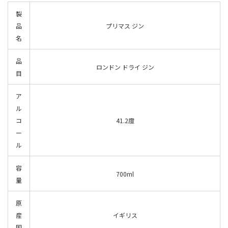
製
品
プリマス ジン
名
品
ロンドン ドライ ジン
目
ア
ル
コ
41.2
度
ー
ル
容
700ml
量
原
産
イギリス
国