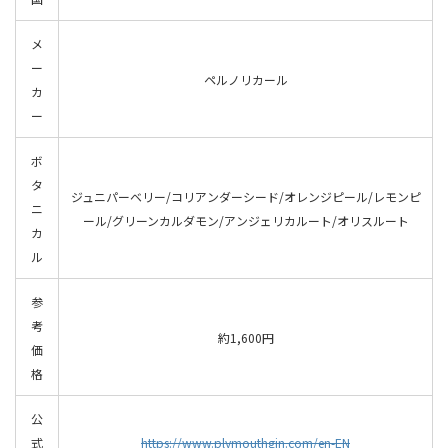
メ
ー
ペルノリカール
カ
ー
ボ
タ
ジュニパーベリー/コリアンダーシード/オレンジピール/レモンピ
ニ
ール/グリーンカルダモン/アンジェリカルート/オリスルート
カ
ル
参
考
約
1
,
6
0
0
円
価
格
公
式
https://www.plymouthgin.com/en-EN