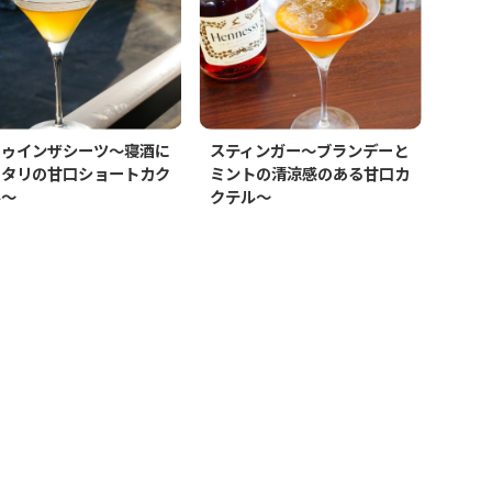
トゥインザシーツ～寝酒に
スティンガー～ブランデーと
ッタリの甘口ショートカク
ミントの清涼感のある甘口カ
ル～
クテル～