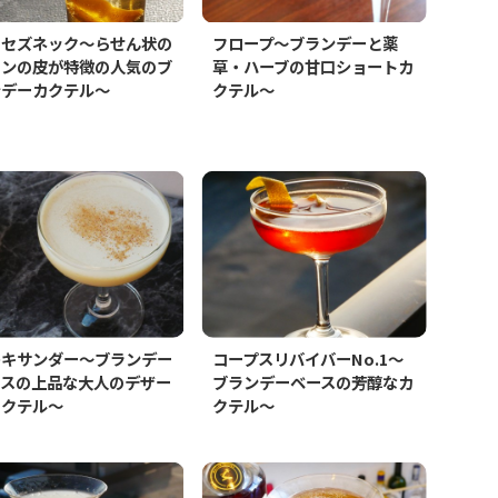
ーセズネック～らせん状の
フロープ～ブランデーと薬
モンの皮が特徴の人気のブ
草・ハーブの甘口ショートカ
ンデーカクテル～
クテル～
レキサンダー～ブランデー
コープスリバイバーNo.1～
ースの上品な大人のデザー
ブランデーベースの芳醇なカ
カクテル～
クテル～