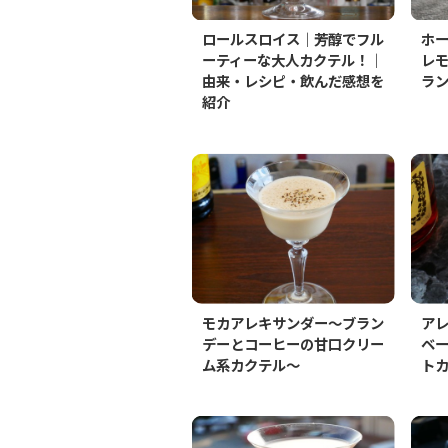
ロールスロイス｜芳醇でフル
ホ
ーティーな大人カクテル！｜
レ
由来・レシピ・飲んだ感想を
ラ
紹介
モカアレキサンダー～ブラン
ア
デーとコーヒーの甘口クリー
ベ
ム系カクテル～
ト