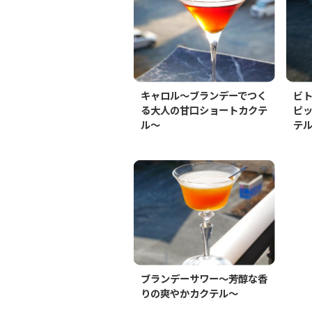
キャロル～ブランデーでつく
ビ
る大人の甘口ショートカクテ
ピ
ル～
テ
ブランデーサワー～芳醇な香
りの爽やかカクテル～