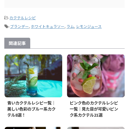
-
カクテルレシピ
-
ブランデー
,
ホワイトキュラソー
,
ラム
,
レモンジュース
関連記事
青いカクテルレシピ一覧｜
ピンク色のカクテルレシピ
美しい色彩のブルー系カク
一覧｜見た目が可愛いピン
テル8選！
ク系カクテル21選