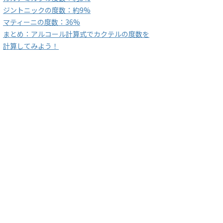
ジントニックの度数：約9%
マティーニの度数：36%
まとめ：アルコール計算式でカクテルの度数を
計算してみよう！